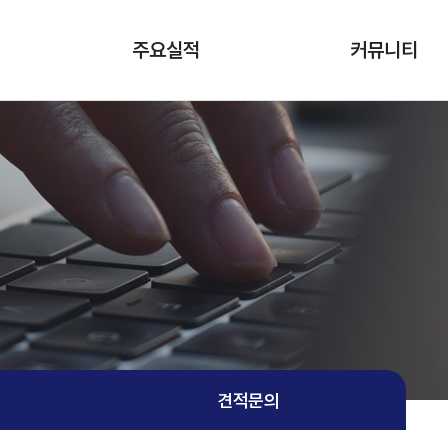
주요실적
커뮤니티
클라이언트
공지사항
주요 수행 실적
자료실
복지몰
견적문의
견적문의