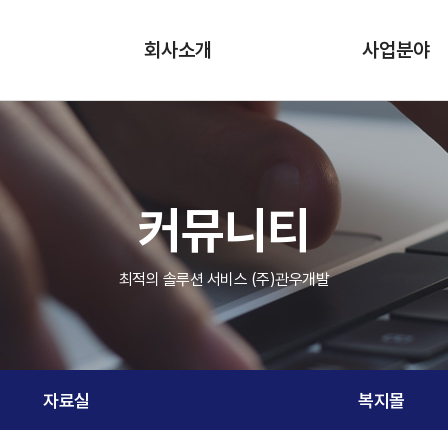
회사소개
사업분야
CEO 인사말
시설관리
회사개요
환경미화
커뮤니티
연혁
보안·주차·안내
조직도
근로자파견
최적의 솔루션 서비스 (주)관우개발
보유 인증·수상
생산라인도급
오시는 길
자료실
복지몰