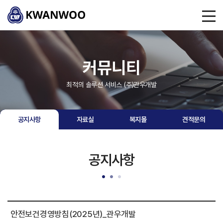
커뮤니티
최적의 솔루션 서비스 (주)관우개발
공지사항
자료실
복지몰
견적문의
공지사항
안전보건경영방침(2025년)_관우개발